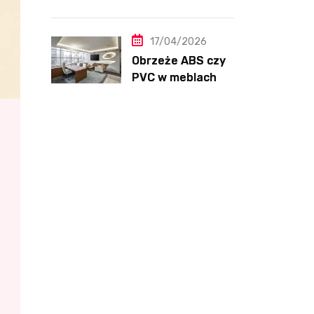
– ranking, testy i
opinie 2025
17/04/2026
Obrzeże ABS czy
PVC w meblach
kuchennych –
różnice