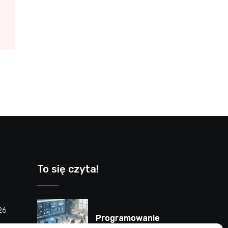
To się czyta!
26
Programowanie
 w