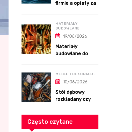
firmie a opłaty za
energię bierną
MATERIAŁY
BUDOWLANE
19/06/2026
Materiały
budowlane do
wykończenia
domu przed
przeprowadzką
MEBLE I DEKORACJE
10/06/2026
Stół dębowy
rozkładany czy
nierozkładany do
salonu
Często czytane