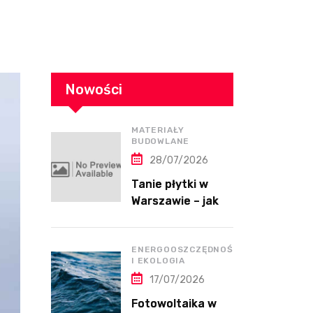
Nowości
MATERIAŁY
BUDOWLANE
28/07/2026
Tanie płytki w
Warszawie – jak
kupić dobrej
jakości płytki bez
przepłacania?
ENERGOOSZCZĘDNOŚĆ
I EKOLOGIA
17/07/2026
Fotowoltaika w