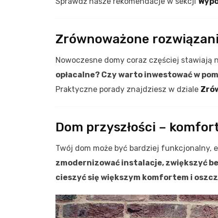
Sprawdź nasze rekomendacje w sekcji
Wypo
Zrównoważone rozwiązania 
Nowoczesne domy coraz częściej stawiają na
opłacalne? Czy warto inwestować w pomp
Praktyczne porady znajdziesz w dziale
Zró
Dom przyszłości – komfor
Twój dom może być bardziej funkcjonalny,
zmodernizować instalacje, zwiększyć b
cieszyć się większym komfortem i oszc