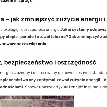
sażenie i sprzęt
.
– jak zmniejszyć zużycie energii i
 ekologię i oszczędność energii.
Jakie systemy odnawial
y ciepła i panele fotowoltaiczne? Jak zmniejszyć zu
wnoważone rozwiązania
.
t, bezpieczeństwo i oszczędność
 energooszczędny i dostosowany do nowoczesnych standa
ezpieczeństwo czy zoptymalizować zużycie energii – 
zędnościami.
Sprawdź nasze artykuły i znajdź inspiracje 