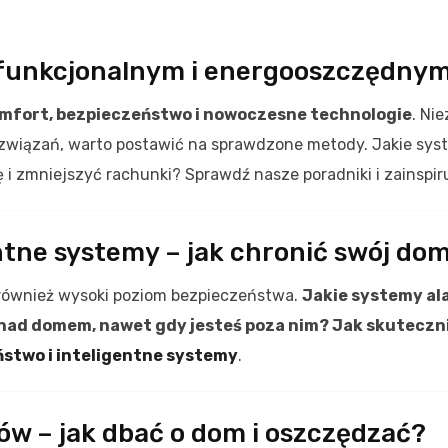
 funkcjonalnym i energooszczędny
mfort, bezpieczeństwo i nowoczesne technologie
. Ni
związań, warto postawić na sprawdzone metody. Jakie sys
i zmniejszyć rachunki? Sprawdź nasze poradniki i zainspiru
ntne systemy – jak chronić swój do
 również wysoki poziom bezpieczeństwa.
Jakie systemy al
ę nad domem, nawet gdy jesteś poza nim? Jak skutecz
stwo i inteligentne systemy
.
mów – jak dbać o dom i oszczędzać?