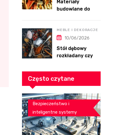
Materiały
budowlane do
wykończenia
domu przed
przeprowadzką
MEBLE I DEKORACJE
10/06/2026
Stół dębowy
rozkładany czy
nierozkładany do
salonu
Często czytane
Bezpieczeństwo i
inteligentne systemy