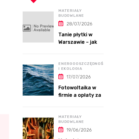
MATERIAŁY
BUDOWLANE
28/07/2026
Tanie płytki w
Warszawie – jak
kupić dobrej
jakości płytki bez
przepłacania?
ENERGOOSZCZĘDNOŚĆ
I EKOLOGIA
17/07/2026
Fotowoltaika w
firmie a opłaty za
energię bierną
MATERIAŁY
BUDOWLANE
19/06/2026