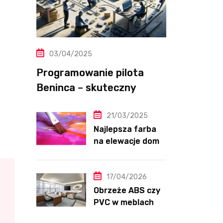
03/04/2025
Programowanie pilota
Beninca – skuteczny
przewodnik krok po kroku
21/03/2025
Najlepsza farba
na elewacje domu
– ranking, testy i
opinie 2025
17/04/2026
Obrzeże ABS czy
PVC w meblach
kuchennych –