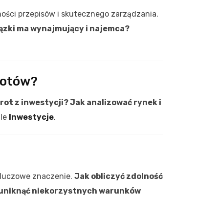
ości przepisów i skutecznego zarządzania.
iązki ma wynajmujący i najemca?
rotów?
ot z inwestycji? Jak analizować rynek i
ale
Inwestycje
.
kluczowe znaczenie.
Jak obliczyć zdolność
k uniknąć niekorzystnych warunków