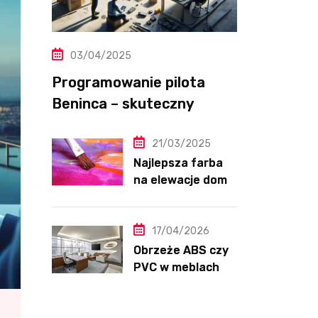
03/04/2025
Programowanie pilota
Beninca – skuteczny
przewodnik krok po kroku
21/03/2025
Najlepsza farba
na elewacje domu
– ranking, testy i
opinie 2025
17/04/2026
Obrzeże ABS czy
PVC w meblach
kuchennych –
różnice