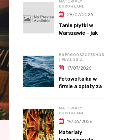
MATERIAŁY
BUDOWLANE
28/07/2026
Tanie płytki w
Warszawie – jak
kupić dobrej
jakości płytki bez
przepłacania?
ENERGOOSZCZĘDNOŚĆ
I EKOLOGIA
17/07/2026
Fotowoltaika w
firmie a opłaty za
energię bierną
MATERIAŁY
BUDOWLANE
19/06/2026
Materiały
budowlane do