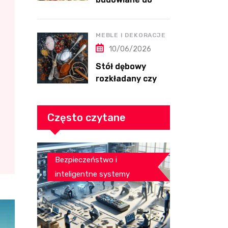
wykończenia
domu przed
przeprowadzką
MEBLE I DEKORACJE
10/06/2026
Stół dębowy
rozkładany czy
nierozkładany do
salonu
Często czytane
Bezpieczeństwo i
inteligentne systemy