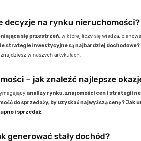
 decyzje na rynku nieruchomości?
niająca się przestrzeń
, w której liczy się wiedza, plano
kie strategie inwestycyjne są najbardziej dochodowe?
 znajdziesz w naszych artykułach.
mości – jak znaleźć najlepsze okazj
 wymagający
analizy rynku, znajomości cen i strategii 
ość do sprzedaży, by uzyskać najwyższą cenę? Jak u
upno i sprzedaż
.
jak generować stały dochód?