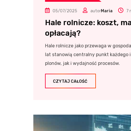
05/07/2025
autor
Maria
7 
Hale rolnicze: koszt, m
opłacają?
Hale rolnicze jako przewaga w gospoda
lat stanowią centralny punkt każdego 
plonów, jak i wydajność procesów.
CZYTAJ CAŁOŚĆ