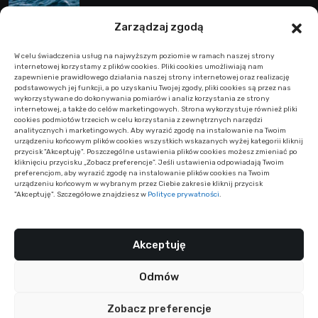
energię bierną
Zarządzaj zgodą
To się czyta!
W celu świadczenia usług na najwyższym poziomie w ramach naszej strony
internetowej korzystamy z plików cookies. Pliki cookies umożliwiają nam
zapewnienie prawidłowego działania naszej strony internetowej oraz realizację
podstawowych jej funkcji, a po uzyskaniu Twojej zgody, pliki cookies są przez nas
wykorzystywane do dokonywania pomiarów i analiz korzystania ze strony
internetowej, a także do celów marketingowych. Strona wykorzystuje również pliki
cookies podmiotów trzecich w celu korzystania z zewnętrznych narzędzi
Programowanie pilota Beninca –
analitycznych i marketingowych. Aby wyrazić zgodę na instalowanie na Twoim
skuteczny przewodnik krok po kroku
urządzeniu końcowym plików cookies wszystkich wskazanych wyżej kategorii kliknij
przycisk "Akceptuję". Poszczególne ustawienia plików cookies możesz zmieniać po
kliknięciu przycisku „Zobacz preferencje”. Jeśli ustawienia odpowiadają Twoim
preferencjom, aby wyrazić zgodę na instalowanie plików cookies na Twoim
urządzeniu końcowym w wybranym przez Ciebie zakresie kliknij przycisk
"Akceptuję". Szczegółowe znajdziesz w
Polityce prywatności
.
Najlepsza farba na elewacje domu –
ranking, testy i opinie 2025
Akceptuję
Odmów
Zobacz preferencje