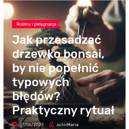
Rośliny i pielęgnacja
Jak przesadzać
drzewko bonsai,
by nie popełnić
typowych
błędów?
Praktyczny rytuał
07/06/2025
autor
Maria