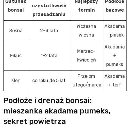
Gatunek
Najlepszy
Podłoże
częstotliwość
bonsai
termin
bazowe
przesadzania
Wczesna
Akadama
Sosna
2–4 lata
wiosna
+ piasek
Akadama
Marzec–
Fikus
1–2 lata
+
kwiecień
pumeks
Przełom
Akadama
Klon
co roku do 5 lat
lutego/marca
+ torf
Podłoże i drenaż bonsai:
mieszanka akadama pumeks,
sekret powietrza