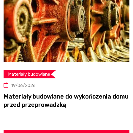
Meble i dekoracje
10/06/2026
nia domu
Stół dębowy rozkładany czy niero
do salonu