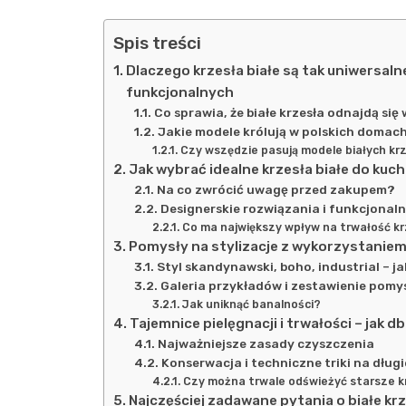
Spis treści
Dlaczego krzesła białe są tak uniwersaln
funkcjonalnych
Co sprawia, że białe krzesła odnajdą się
Jakie modele królują w polskich domac
Czy wszędzie pasują modele białych kr
Jak wybrać idealne krzesła białe do kuchni
Na co zwrócić uwagę przed zakupem?
Designerskie rozwiązania i funkcjonal
Co ma największy wpływ na trwałość k
Pomysły na stylizacje z wykorzystaniem
Styl skandynawski, boho, industrial – ja
Galeria przykładów i zestawienie pomy
Jak uniknąć banalności?
Tajemnice pielęgnacji i trwałości – jak 
Najważniejsze zasady czyszczenia
Konserwacja i techniczne triki na dług
Czy można trwale odświeżyć starsze kr
Najczęściej zadawane pytania o białe kr