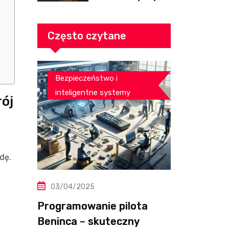
nierozkładany do
salonu
Często czytane
Bezpieczeństwo i
inteligentne systemy
rój
dę.
03/04/2025
Programowanie pilota
Beninca – skuteczny