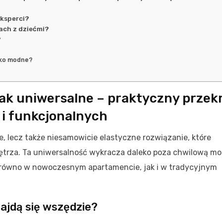
?
eksperci?
nach z dziećmi?
?
ylko modne?
tak uniwersalne – praktyczny przek
 i funkcjonalnych
ne, lecz także niesamowicie elastyczne rozwiązanie, które
ętrza. Ta uniwersalność wykracza daleko poza chwilową mo
równo w nowoczesnym apartamencie, jak i w tradycyjnym
najdą się wszędzie?