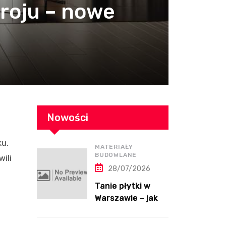
roju – nowe
Nowości
ku.
MATERIAŁY
BUDOWLANE
ili
28/07/2026
Tanie płytki w
Warszawie – jak
kupić dobrej
jakości płytki bez