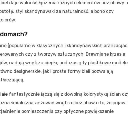
e biel daje wolność łączenia różnych elementów bez obawy o
ostotę, styl skandynawski za naturalność, a boho czy
kolorów.
h domach?
iane (popularne w klasycznych i skandynawskich aranżacjac
picerowanych czy z tworzyw sztucznych. Drewniane krzesła
ojów, nadają wnętrzu ciepła, podczas gdy plastikowe modele
równo designerskie, jak i proste formy bieli pozwalają
tłaczającą.
iałe
fantastycznie łączą się z dowolną kolorystyką ścian cz
można śmiało zaaranżować wnętrze bez obaw o to, że pojawi 
ozjaśnienie pomieszczenia czy optyczne powiększenie