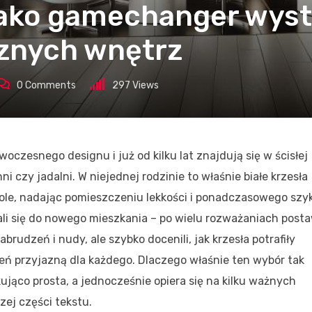
 jako gamechanger wyst
cznych wnętrz
0
Comments
297
Views
woczesnego designu i już od kilku lat znajdują się w ścisłej
 czy jadalni. W niejednej rodzinie to właśnie białe krzesła
le, nadając pomieszczeniu lekkości i ponadczasowego szy
i się do nowego mieszkania – po wielu rozważaniach postaw
abrudzeń i nudy, ale szybko docenili, jak krzesła potrafiły
rzeń przyjazną dla każdego. Dlaczego właśnie ten wybór tak
jąco prosta, a jednocześnie opiera się na kilku ważnych
zej części tekstu.