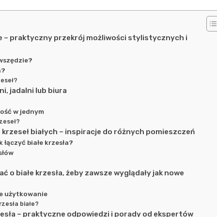
e – praktyczny przekrój możliwości stylistycznych i
 wszędzie?
h?
zeseł?
, jadalni lub biura
ność w jednym
rzeseł?
 krzeseł białych – inspiracje do różnych pomieszczeń
k łączyć białe krzesła?
słów
dbać o białe krzesła, żeby zawsze wyglądały jak nowe
ie użytkowanie
zesła białe?
zesła – praktyczne odpowiedzi i porady od ekspertów