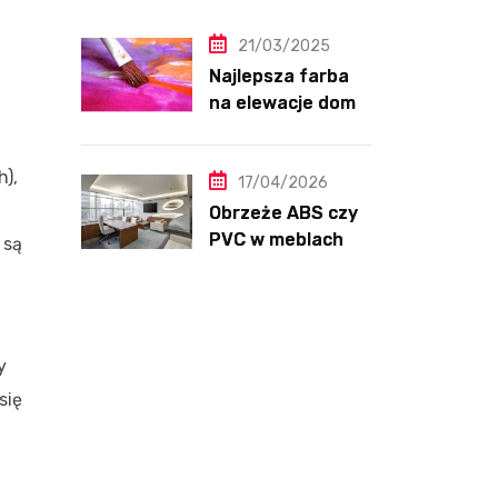
przewodnik krok po kroku
21/03/2025
Najlepsza farba
na elewacje domu
– ranking, testy i
opinie 2025
h),
17/04/2026
Obrzeże ABS czy
PVC w meblach
 są
kuchennych –
różnice
y
się