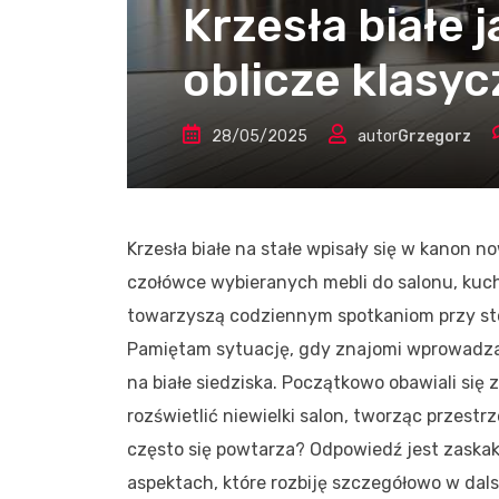
Krzesła białe
oblicze klasy
28/05/2025
autor
Grzegorz
Krzesła białe na stałe wpisały się w kanon no
czołówce wybieranych mebli do salonu, kuchni
towarzyszą codziennym spotkaniom przy sto
Pamiętam sytuację, gdy znajomi wprowadzal
na białe siedziska. Początkowo obawiali się z
rozświetlić niewielki salon, tworząc przest
często się powtarza? Odpowiedź jest zaskaku
aspektach, które rozbiję szczegółowo w dals