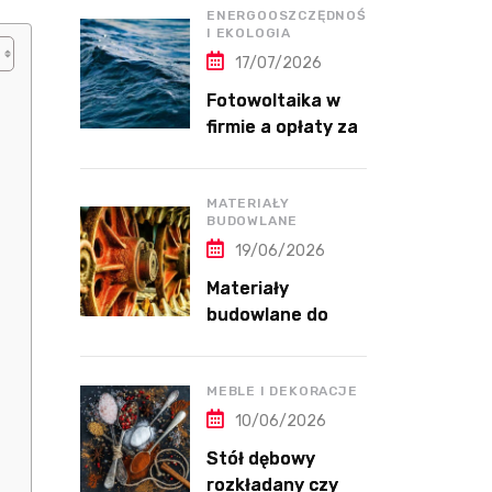
przepłacania?
ENERGOOSZCZĘDNOŚĆ
I EKOLOGIA
17/07/2026
Fotowoltaika w
firmie a opłaty za
energię bierną
MATERIAŁY
BUDOWLANE
19/06/2026
Materiały
budowlane do
wykończenia
domu przed
przeprowadzką
MEBLE I DEKORACJE
10/06/2026
Stół dębowy
rozkładany czy