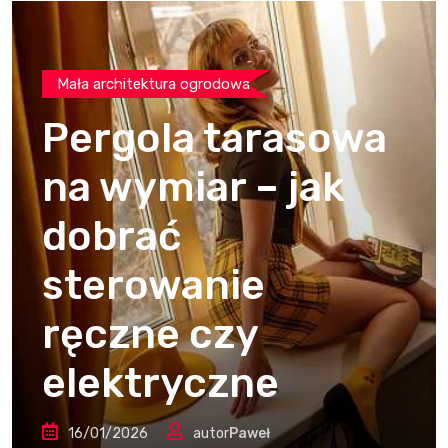
Mała architektura ogrodowa
Pergola tarasowa
na wymiar – jak
dobrać
sterowanie
ręczne czy
elektryczne
16/01/2026
autor
Paweł