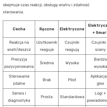
obejmuje czas reakcji, obsługę wiatru i zdalność
sterowania.
Elektryc
Cecha
Ręczne
Elektryczne
+ Smar
Reakcja na
Użytkownik
Czujniki
Czujniki
wiatr/deszcz
reaguje
reagują
sceny
Precyzja
Bardzo
Średnia
Wysoka
pozycjonowania
wysok
Sterowanie
Aplikacja
Brak
Pilot
zdalne
głos
Serwis i
Logi +
Prosta
Standardowa
diagnostyka
powiadomi