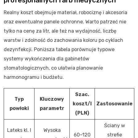
profesjonalnych farb medycznych
Realny koszt obejmuje materiał, robociznę i akcesoria
oraz ewentualne panele ochronne. Warto patrzeć nie
tylko na cenę za litr, ale też na wydajność, liczbę
warstw i zdolność do zachowania koloru po cyklach
dezynfekcji. Poniższa tabela porównuje typowe
systemy wykończenia dla gabinetów
stomatologicznych, co ułatwia planowanie
harmonogramu i budżetu.
Szac.
Typ
Kluczowy
koszt/l
Zastosowanie
powłoki
parametr
(PLN)
Ściany w
Lateks kl. I
Wysoka
60–120
strefie