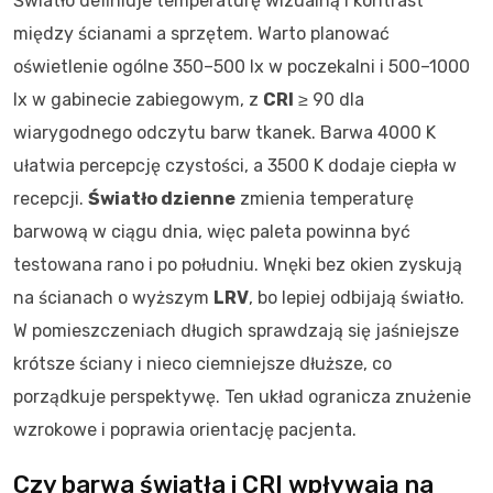
Światło definiuje temperaturę wizualną i kontrast
między ścianami a sprzętem. Warto planować
oświetlenie ogólne 350–500 lx w poczekalni i 500–1000
lx w gabinecie zabiegowym, z
CRI
≥ 90 dla
wiarygodnego odczytu barw tkanek. Barwa 4000 K
ułatwia percepcję czystości, a 3500 K dodaje ciepła w
recepcji.
Światło dzienne
zmienia temperaturę
barwową w ciągu dnia, więc paleta powinna być
testowana rano i po południu. Wnęki bez okien zyskują
na ścianach o wyższym
LRV
, bo lepiej odbijają światło.
W pomieszczeniach długich sprawdzają się jaśniejsze
krótsze ściany i nieco ciemniejsze dłuższe, co
porządkuje perspektywę. Ten układ ogranicza znużenie
wzrokowe i poprawia orientację pacjenta.
Czy barwa światła i CRI wpływają na