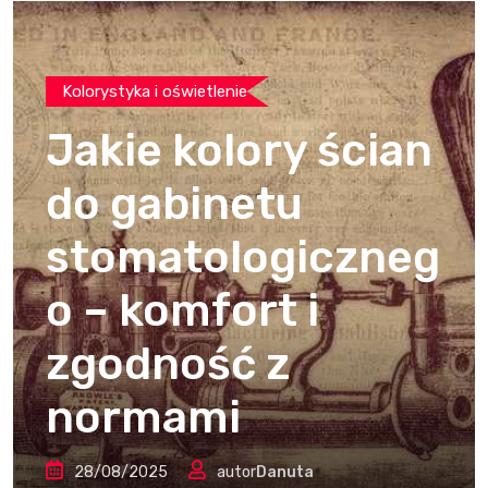
Kolorystyka i oświetlenie
Jakie kolory ścian
do gabinetu
stomatologiczneg
o – komfort i
zgodność z
normami
28/08/2025
autor
Danuta