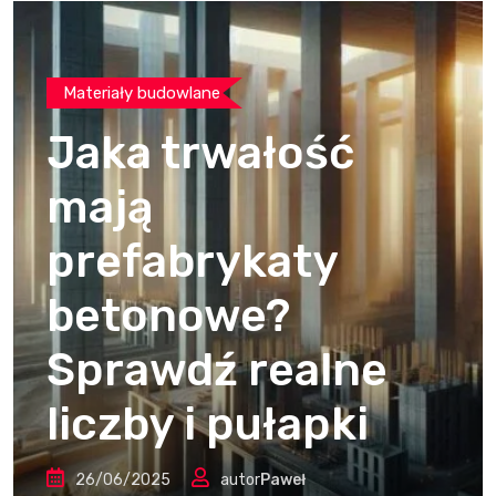
Materiały budowlane
Jaka trwałość
mają
prefabrykaty
betonowe?
Sprawdź realne
liczby i pułapki
26/06/2025
autor
Paweł