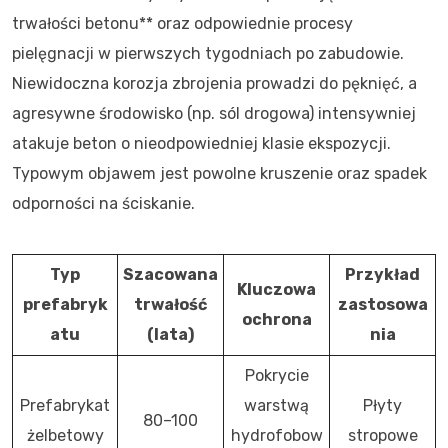
trwałości betonu** oraz odpowiednie procesy
pielęgnacji w pierwszych tygodniach po zabudowie.
Niewidoczna korozja zbrojenia prowadzi do pęknięć, a
agresywne środowisko (np. sól drogowa) intensywniej
atakuje beton o nieodpowiedniej klasie ekspozycji.
Typowym objawem jest powolne kruszenie oraz spadek
odporności na ściskanie.
Typ
Szacowana
Przykład
Kluczowa
prefabryk
trwałość
zastosowa
ochrona
atu
(lata)
nia
Pokrycie
Prefabrykat
warstwą
Płyty
80–100
żelbetowy
hydrofobow
stropowe