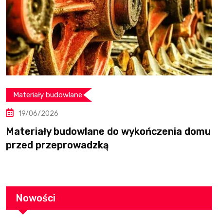
Meble i dekoracje
10/06/2026
nia domu
Stół dębowy rozkładany czy niero
do salonu
Nowości