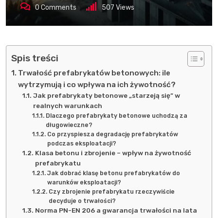
0
Comments
507
Views
Spis treści
Trwałość prefabrykatów betonowych: ile
wytrzymują i co wpływa na ich żywotność?
Jak prefabrykaty betonowe „starzeją się” w
realnych warunkach
Dlaczego prefabrykaty betonowe uchodzą za
długowieczne?
Co przyspiesza degradację prefabrykatów
podczas eksploatacji?
Klasa betonu i zbrojenie – wpływ na żywotność
prefabrykatu
Jak dobrać klasę betonu prefabrykatów do
warunków eksploatacji?
Czy zbrojenie prefabrykatu rzeczywiście
decyduje o trwałości?
Norma PN-EN 206 a gwarancja trwałości na lata