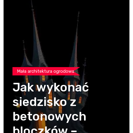
Mała architektura ogrodowa
Jak wykonać
siedzisko z
betonowych
bloczków –