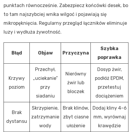
punktach równocześnie. Zabezpiecz końcówki desek, bo
to tam najszybciej wnika wilgoć i pojawiają się
mikropęknięcia. Regularny przegląd łączników eliminuje
luzy i wydłuża żywotność.
Szybka
Błąd
Objaw
Przyczyna
poprawka
Przechył,
Dosyp żwir,
Nierówny
Krzywy
„uciekanie”
podłóż EPDM,
żwir lub
poziom
przy
przetestuj
bloczek
siadaniu
dociążeniem
Skrzypienie,
Brak klinów,
Dodaj kliny 4–6
Brak
zatrzymanie
zbyt ciasne
mm, wyrównaj
dystansu
wody
ułożenie
krawędzie