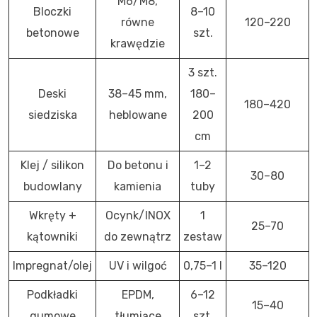
M6/M8,
Bloczki
8–10
równe
120–220
betonowe
szt.
krawędzie
3 szt.
Deski
38–45 mm,
180–
180–420
siedziska
heblowane
200
cm
Klej / silikon
Do betonu i
1–2
30–80
budowlany
kamienia
tuby
Wkręty +
Ocynk/INOX
1
25–70
kątowniki
do zewnątrz
zestaw
Impregnat/olej
UV i wilgoć
0,75–1 l
35–120
Podkładki
EPDM,
6–12
15–40
gumowe
tłumiące
szt.