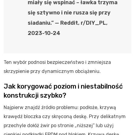
miały się wspinać – ławka trzyma
się sztywno i nie rusza się przy
siadaniu.” — Reddit, r/DIY_PL,
2023-10-24
Ten wybór podnosi bezpieczeństwo i zmniejsza
skrzypienie przy dynamicznym obciążeniu.
Jak korygować poziom i niestabilność
konstrukcji szybko?
Najpierw znajdź źródło problemu: podłoże, krzywą
krawędź bloczka czy skręconą deskę. Przy delikatnym
przechyle dołóż żwir po stronie „niższej” lub użyj
cienkiej podkładki EPDM pod blokiem. Krzywą deskę