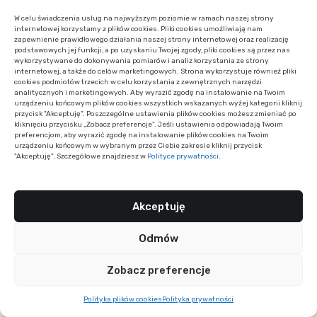
z publicznych wypowiedzi użytkowników społeczności
W celu świadczenia usług na najwyższym poziomie w ramach naszej strony
DIY z 2023–2024.
internetowej korzystamy z plików cookies. Pliki cookies umożliwiają nam
zapewnienie prawidłowego działania naszej strony internetowej oraz realizację
podstawowych jej funkcji, a po uzyskaniu Twojej zgody, pliki cookies są przez nas
wykorzystywane do dokonywania pomiarów i analiz korzystania ze strony
ⓘ ARTYKUŁ
internetowej, a także do celów marketingowych. Strona wykorzystuje również pliki
cookies podmiotów trzecich w celu korzystania z zewnętrznych narzędzi
SPONSOROWAN
analitycznych i marketingowych. Aby wyrazić zgodę na instalowanie na Twoim
urządzeniu końcowym plików cookies wszystkich wskazanych wyżej kategorii kliknij
Y
przycisk "Akceptuję". Poszczególne ustawienia plików cookies możesz zmieniać po
kliknięciu przycisku „Zobacz preferencje”. Jeśli ustawienia odpowiadają Twoim
preferencjom, aby wyrazić zgodę na instalowanie plików cookies na Twoim
urządzeniu końcowym w wybranym przez Ciebie zakresie kliknij przycisk
"Akceptuję". Szczegółowe znajdziesz w
Polityce prywatności
.
Podobne publikacje
Akceptuję
Odmów
Zobacz preferencje
Polityka plików cookies
Polityka prywatności