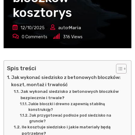
kosztorys
12/10/2025
autor
Maria
0
Comments
316
Views
Spis treści
Jak wykonać siedzisko z betonowych bloczków:
koszt, montaż i trwałość
Jak wykonać siedzisko z betonowych bloczków
bezpiecznie i trwale?
Jakie bloczki i drewno zapewnią stabilną
konstrukcję?
Jak przygotować podłoże pod siedzisko na
gruncie?
Ile kosztuje siedzisko i jakie materiały będą
potrzebne?