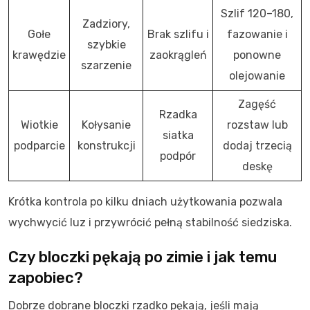
Szlif 120–180,
Zadziory,
Gołe
Brak szlifu i
fazowanie i
szybkie
krawędzie
zaokrągleń
ponowne
szarzenie
olejowanie
Zagęść
Rzadka
Wiotkie
Kołysanie
rozstaw lub
siatka
podparcie
konstrukcji
dodaj trzecią
podpór
deskę
Krótka kontrola po kilku dniach użytkowania pozwala
wychwycić luz i przywrócić pełną stabilność siedziska.
Czy bloczki pękają po zimie i jak temu
zapobiec?
Dobrze dobrane bloczki rzadko pękają, jeśli mają