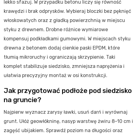
lekko sfazuj. W przypadku betonu liczy się równość
krawędzi i brak odprysków. Wybieraj bloczki bez pęknięć
włoskowatych oraz z gładką powierzchnią w miejscu
styku z drewnem. Drobne różnice wymiarowe
kompensuj podkładkami gumowymi. W miejscach styku
drewna z betonem dodaj cienkie paski EPDM, które
tłumią mikroruchy i ograniczają skrzypienie. Taki
komplet stabilizuje siedzisko, zmniejsza naprężenia i
ułatwia precyzyjny montaż w osi konstrukcji.
Jak przygotować podłoże pod siedzisko
na gruncie?
Najpierw wyznacz zarysy ławki, usuń darń i wyrównaj
grunt. Ułóż geowłókninę, nasyp warstwę żwiru 8–10 cm i
zagęść ubijakiem. Sprawdź poziom na długości oraz