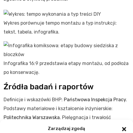
Wykres porównuje tempo montażu a typ instrukcji:
tekst, tabela, infografika.
Infografika 16:9 przedstawia etapy montażu, od podłoża
po konserwację.
Źródła badań i raportów
Definicje i wskazówki BHP:
Państwowa Inspekcja Pracy
.
Podstawy materiałowe i kształcenie inżynierskie:
Politechnika Warszawska
. Pielęgnacja i trwałość
drewna:
Instytut Technologii Drewna
. Cytaty pochodzą
Zarządzaj zgodą