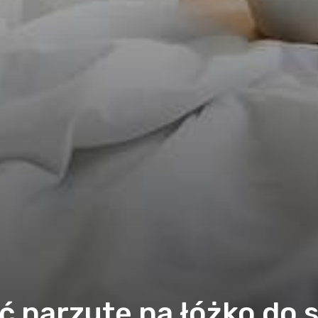
 narzutę na łóżko do 