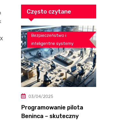
salonu
Często czytane
m
k
Bezpieczeństwo i
EX
inteligentne systemy
03/04/2025
Programowanie pilota
Beninca – skuteczny
przewodnik krok po kroku