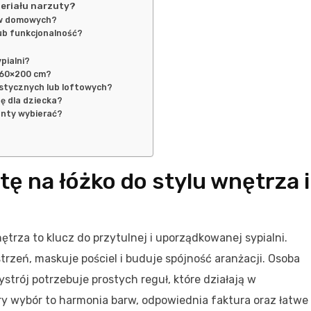
eriału narzuty?
ków domowych?
lub funkcjonalność?
pialni?
 160×200 cm?
istycznych lub loftowych?
ę dla dziecka?
enty wybierać?
ę na łóżko do stylu wnętrza i
trza to klucz do przytulnej i uporządkowanej sypialni.
trzeń, maskuje pościel i buduje spójność aranżacji. Osoba
trój potrzebuje prostych reguł, które działają w
y wybór to harmonia barw, odpowiednia faktura oraz łatwe