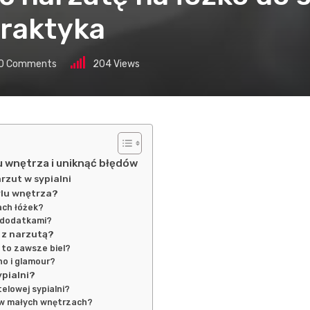
 praktyka
0
Comments
204
Views
u wnętrza i uniknąć błędów
rzut w sypialni
ylu wnętrza?
ach łóżek?
i dodatkami?
ą z narzutą?
 to zawsze biel?
ho i glamour?
ypialni?
elowej sypialni?
 w małych wnętrzach?