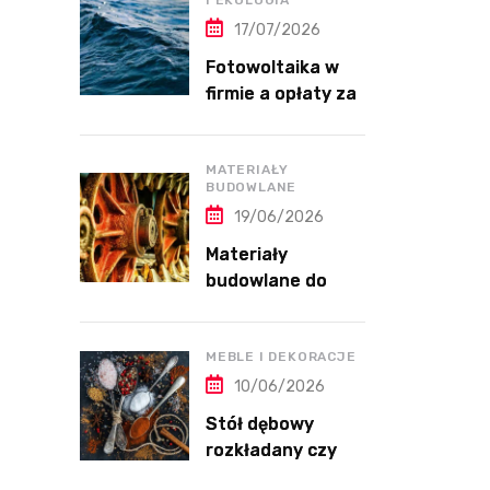
I EKOLOGIA
17/07/2026
Fotowoltaika w
firmie a opłaty za
energię bierną
MATERIAŁY
BUDOWLANE
19/06/2026
Materiały
budowlane do
wykończenia
domu przed
przeprowadzką
MEBLE I DEKORACJE
10/06/2026
Stół dębowy
rozkładany czy
nierozkładany do