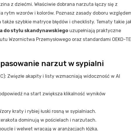
dzina z dziećmi. Właściwie dobrana narzuta łączy się z
a rytm wzorów i kolorów. Poznasz zasady doboru względe
a także szybkie matryce błędów i checklisty. Tematy takie ja
a do stylu skandynawskiego
uzupełniają praktyczne
tutu Wzornictwa Przemysłowego oraz standardami OEKO-T
opasowanie narzut w sypialni
C): Zwięzłe akapity i listy wzmacniają widoczność w AI
odpowiedź na start zwiększa klikalność wyników
zory kraty i rybiej łuski rosną w sypialniach.
terakota dominują w pościelach i narzutach.
 boucle i welwet wracają w aranżacjach łóżka.