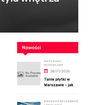
Nowości
MATERIAŁY
BUDOWLANE
28/07/2026
Tanie płytki w
Warszawie – jak
kupić dobrej
jakości płytki bez
przepłacania?
ENERGOOSZCZĘDNOŚĆ