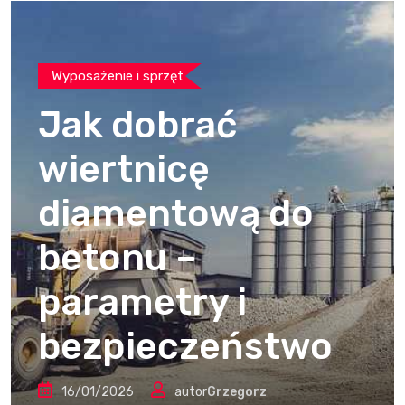
Wyposażenie i sprzęt
Jak dobrać
wiertnicę
diamentową do
betonu –
parametry i
bezpieczeństwo
16/01/2026
autor
Grzegorz