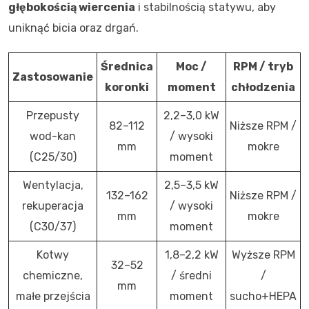
głębokością wiercenia
i stabilnością statywu, aby
uniknąć bicia oraz drgań.
Średnica
Moc /
RPM / tryb
Zastosowanie
koronki
moment
chłodzenia
Przepusty
2,2–3,0 kW
82–112
Niższe RPM /
wod-kan
/ wysoki
mm
mokre
(C25/30)
moment
Wentylacja,
2,5–3,5 kW
132–162
Niższe RPM /
rekuperacja
/ wysoki
mm
mokre
(C30/37)
moment
Kotwy
1,8–2,2 kW
Wyższe RPM
32–52
chemiczne,
/ średni
/
mm
małe przejścia
moment
sucho+HEPA