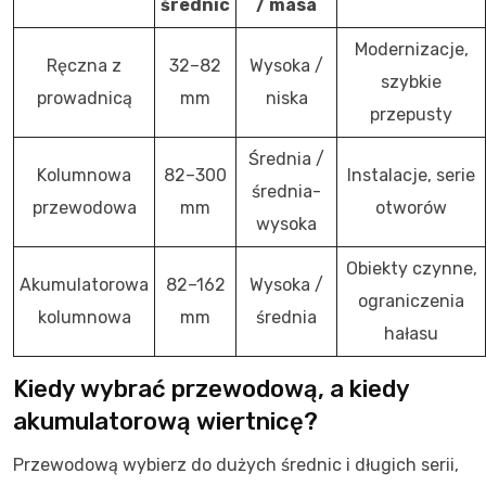
średnic
/ masa
Modernizacje,
Ręczna z
32–82
Wysoka /
szybkie
prowadnicą
mm
niska
przepusty
Średnia /
Kolumnowa
82–300
Instalacje, serie
średnia-
przewodowa
mm
otworów
wysoka
Obiekty czynne,
Akumulatorowa
82–162
Wysoka /
ograniczenia
kolumnowa
mm
średnia
hałasu
Kiedy wybrać przewodową, a kiedy
akumulatorową wiertnicę?
Przewodową wybierz do dużych średnic i długich serii,